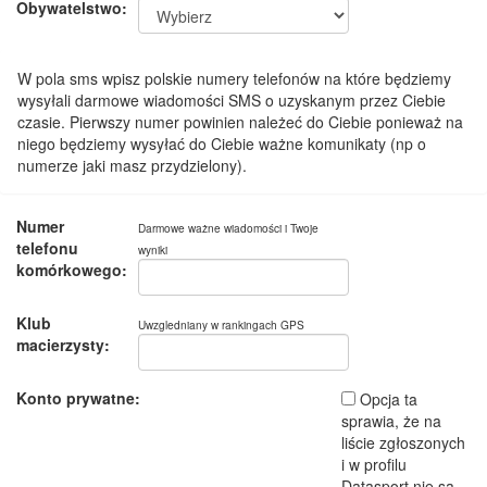
Obywatelstwo:
W pola sms wpisz polskie numery telefonów na które będziemy
wysyłali darmowe wiadomości SMS o uzyskanym przez Ciebie
czasie. Pierwszy numer powinien należeć do Ciebie ponieważ na
niego będziemy wysyłać do Ciebie ważne komunikaty (np o
numerze jaki masz przydzielony).
Numer
Darmowe ważne wiadomości i Twoje
telefonu
wyniki
komórkowego:
Klub
Uwzgledniany w rankingach GPS
macierzysty:
Konto prywatne:
Opcja ta
sprawia, że na
liście zgłoszonych
i w profilu
Datasport nie są