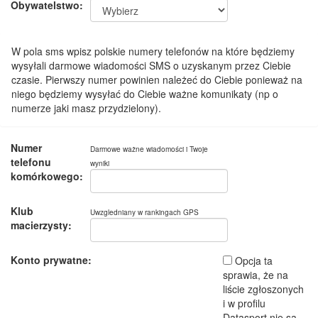
Obywatelstwo:
W pola sms wpisz polskie numery telefonów na które będziemy
wysyłali darmowe wiadomości SMS o uzyskanym przez Ciebie
czasie. Pierwszy numer powinien należeć do Ciebie ponieważ na
niego będziemy wysyłać do Ciebie ważne komunikaty (np o
numerze jaki masz przydzielony).
Numer
Darmowe ważne wiadomości i Twoje
telefonu
wyniki
komórkowego:
Klub
Uwzgledniany w rankingach GPS
macierzysty:
Konto prywatne:
Opcja ta
sprawia, że na
liście zgłoszonych
i w profilu
Datasport nie są