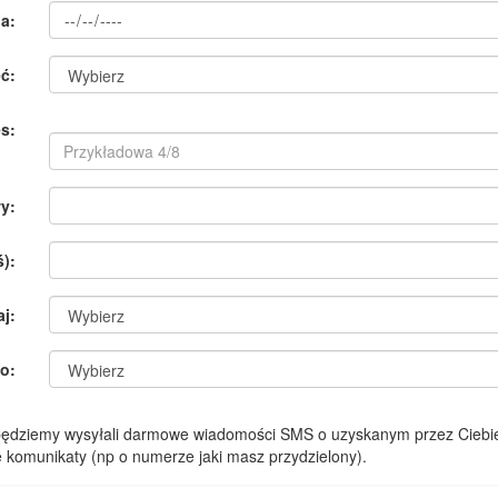
a:
ć:
s:
y:
):
aj:
o:
 będziemy wysyłali darmowe wiadomości SMS o uzyskanym przez Ciebie
komunikaty (np o numerze jaki masz przydzielony).