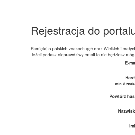
Rejestracja do portal
Pamiętaj o polskich znakach ąęć oraz Wielkich i małych
Jeżeli podasz nieprawdziwy email to nie będziesz móg
E-ma
Hasł
min. 8 zna
Powtórz has
Nazwisk
Im