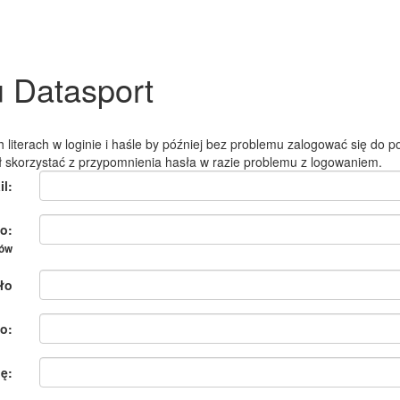
u Datasport
 literach w loginie i haśle by później bez problemu zalogować się do po
ł skorzystać z przypomnienia hasła w razie problemu z logowaniem.
il:
o:
ków
ło
o:
ię: