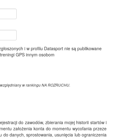
 zgłoszonych i w profilu Datasport nie są publikowane
e treningi GPS innym osobom
z uwzględniany w rankingu NA ROZRUCHU.
tracji do zawodów, zbierania mojej historii startów i
omentu założenia konta do momentu wycofania przeze
 do danych, sprostowania, usunięcia lub ograniczenia