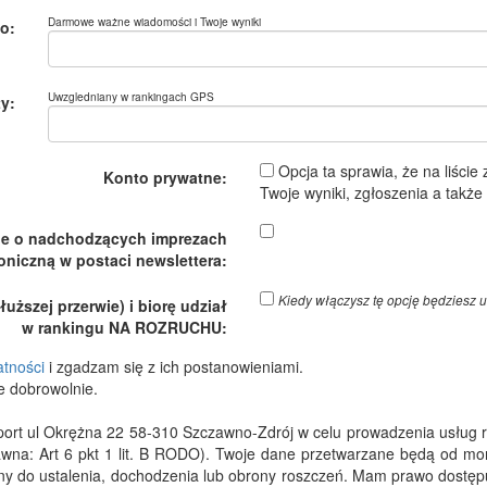
Darmowe ważne wiadomości i Twoje wyniki
o:
Uwzgledniany w rankingach GPS
y:
Opcja ta sprawia, że na liście
Konto prywatne:
Twoje wyniki, zgłoszenia a takż
je o nadchodzących imprezach
oniczną w postaci newslettera:
Kiedy włączysz tę opcję będzies
ższej przerwie) i biorę udział
w rankingu NA ROZRUCHU:
atności
i zgadzam się z ich postanowieniami.
e dobrowolnie.
 ul Okrężna 22 58-310 Szczawno-Zdrój w celu prowadzenia usług rejes
wna: Art 6 pkt 1 lit. B RODO). Twoje dane przetwarzane będą od m
dny do ustalenia, dochodzenia lub obrony roszczeń. Mam prawo dostępu