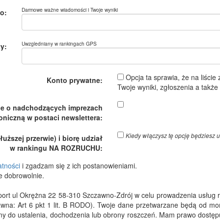
Darmowe ważne wiadomości i Twoje wyniki
o:
Uwzgledniany w rankingach GPS
y:
Opcja ta sprawia, że na liście
Konto prywatne:
Twoje wyniki, zgłoszenia a takż
je o nadchodzących imprezach
oniczną w postaci newslettera:
Kiedy włączysz tę opcję będzies
ższej przerwie) i biorę udział
w rankingu NA ROZRUCHU:
atności
i zgadzam się z ich postanowieniami.
e dobrowolnie.
 ul Okrężna 22 58-310 Szczawno-Zdrój w celu prowadzenia usług rejes
wna: Art 6 pkt 1 lit. B RODO). Twoje dane przetwarzane będą od m
dny do ustalenia, dochodzenia lub obrony roszczeń. Mam prawo dostępu