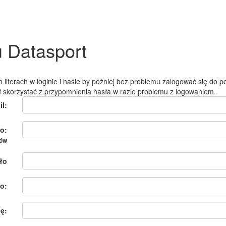
u Datasport
 literach w loginie i haśle by później bez problemu zalogować się do po
ł skorzystać z przypomnienia hasła w razie problemu z logowaniem.
il:
o:
ków
ło
o:
ię: