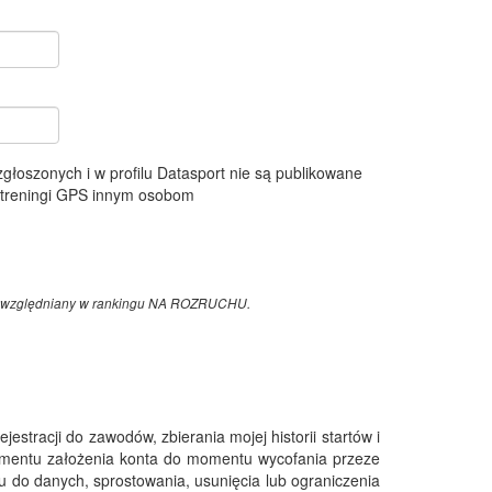
 zgłoszonych i w profilu Datasport nie są publikowane
e treningi GPS innym osobom
z uwzględniany w rankingu NA ROZRUCHU.
tracji do zawodów, zbierania mojej historii startów i
omentu założenia konta do momentu wycofania przeze
 do danych, sprostowania, usunięcia lub ograniczenia