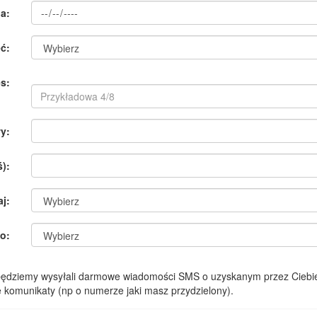
a:
ć:
s:
y:
):
aj:
o:
 będziemy wysyłali darmowe wiadomości SMS o uzyskanym przez Ciebie
komunikaty (np o numerze jaki masz przydzielony).