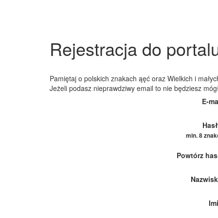
Rejestracja do portal
Pamiętaj o polskich znakach ąęć oraz Wielkich i małych
Jeżeli podasz nieprawdziwy email to nie będziesz móg
E-ma
Hasł
min. 8 zna
Powtórz has
Nazwisk
Im