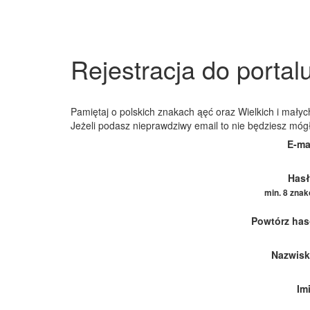
Rejestracja do portal
Pamiętaj o polskich znakach ąęć oraz Wielkich i małych
Jeżeli podasz nieprawdziwy email to nie będziesz móg
E-ma
Hasł
min. 8 zna
Powtórz has
Nazwisk
Im