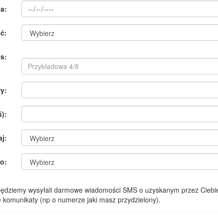
a:
ć:
s:
y:
):
aj:
o:
 będziemy wysyłali darmowe wiadomości SMS o uzyskanym przez Ciebie
komunikaty (np o numerze jaki masz przydzielony).