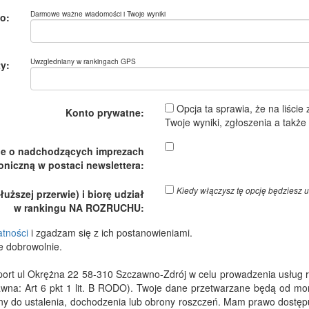
Darmowe ważne wiadomości i Twoje wyniki
o:
Uwzgledniany w rankingach GPS
y:
Opcja ta sprawia, że na liście
Konto prywatne:
Twoje wyniki, zgłoszenia a takż
je o nadchodzących imprezach
oniczną w postaci newslettera:
Kiedy włączysz tę opcję będzies
ższej przerwie) i biorę udział
w rankingu NA ROZRUCHU:
atności
i zgadzam się z ich postanowieniami.
e dobrowolnie.
 ul Okrężna 22 58-310 Szczawno-Zdrój w celu prowadzenia usług rejes
wna: Art 6 pkt 1 lit. B RODO). Twoje dane przetwarzane będą od m
dny do ustalenia, dochodzenia lub obrony roszczeń. Mam prawo dostępu