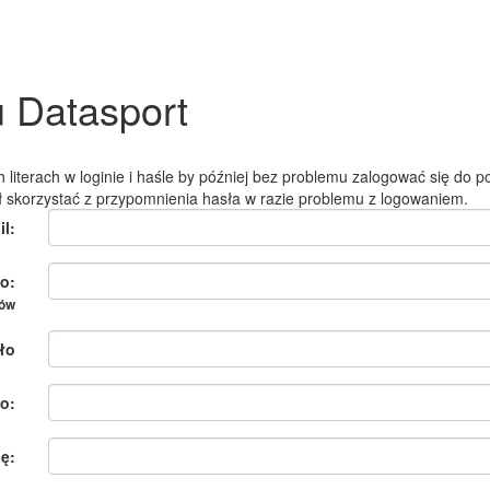
u Datasport
 literach w loginie i haśle by później bez problemu zalogować się do po
ł skorzystać z przypomnienia hasła w razie problemu z logowaniem.
il:
o:
ków
ło
o:
ię: