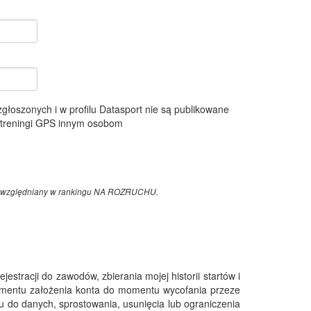
 zgłoszonych i w profilu Datasport nie są publikowane
e treningi GPS innym osobom
z uwzględniany w rankingu NA ROZRUCHU.
tracji do zawodów, zbierania mojej historii startów i
omentu założenia konta do momentu wycofania przeze
 do danych, sprostowania, usunięcia lub ograniczenia