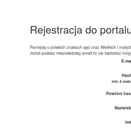
Rejestracja do portal
Pamiętaj o polskich znakach ąęć oraz Wielkich i małych
Jeżeli podasz nieprawdziwy email to nie będziesz móg
E-ma
Hasł
min. 8 zna
Powtórz has
Nazwisk
Im