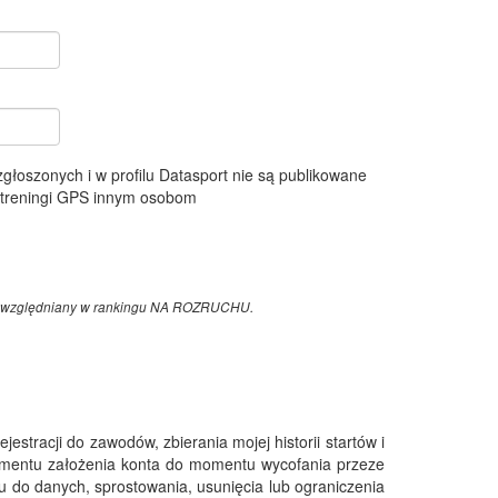
 zgłoszonych i w profilu Datasport nie są publikowane
e treningi GPS innym osobom
z uwzględniany w rankingu NA ROZRUCHU.
tracji do zawodów, zbierania mojej historii startów i
omentu założenia konta do momentu wycofania przeze
 do danych, sprostowania, usunięcia lub ograniczenia