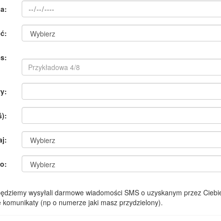
a:
ć:
s:
y:
):
aj:
o:
 będziemy wysyłali darmowe wiadomości SMS o uzyskanym przez Ciebie
komunikaty (np o numerze jaki masz przydzielony).