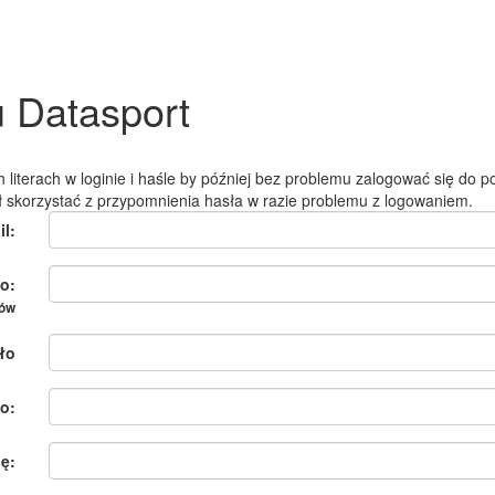
u Datasport
 literach w loginie i haśle by później bez problemu zalogować się do po
ł skorzystać z przypomnienia hasła w razie problemu z logowaniem.
il:
o:
ków
ło
o:
ię: