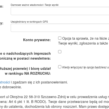
Darmowe ważne wiadomości i Twoje wyniki
o:
Uwzgledniany w rankingach GPS
y:
Opcja ta sprawia, że na liście
Konto prywatne:
Twoje wyniki, zgłoszenia a takż
je o nadchodzących imprezach
oniczną w postaci newslettera:
Kiedy włączysz tę opcję będzies
ższej przerwie) i biorę udział
w rankingu NA ROZRUCHU:
atności
i zgadzam się z ich postanowieniami.
e dobrowolnie.
 ul Okrężna 22 58-310 Szczawno-Zdrój w celu prowadzenia usług rejes
wna: Art 6 pkt 1 lit. B RODO). Twoje dane przetwarzane będą od m
dny do ustalenia, dochodzenia lub obrony roszczeń. Mam prawo dostępu