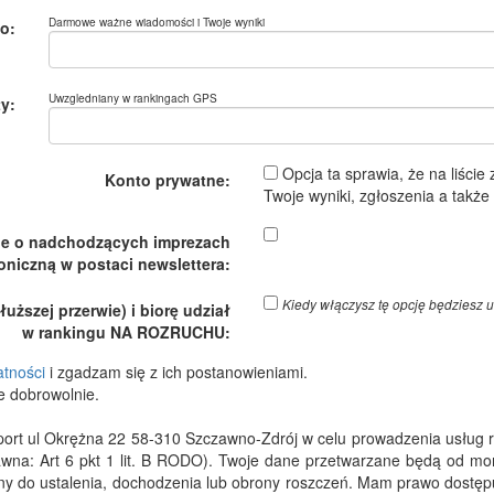
Darmowe ważne wiadomości i Twoje wyniki
o:
Uwzgledniany w rankingach GPS
y:
Opcja ta sprawia, że na liście
Konto prywatne:
Twoje wyniki, zgłoszenia a takż
je o nadchodzących imprezach
oniczną w postaci newslettera:
Kiedy włączysz tę opcję będzies
ższej przerwie) i biorę udział
w rankingu NA ROZRUCHU:
atności
i zgadzam się z ich postanowieniami.
e dobrowolnie.
 ul Okrężna 22 58-310 Szczawno-Zdrój w celu prowadzenia usług rejes
wna: Art 6 pkt 1 lit. B RODO). Twoje dane przetwarzane będą od m
dny do ustalenia, dochodzenia lub obrony roszczeń. Mam prawo dostępu