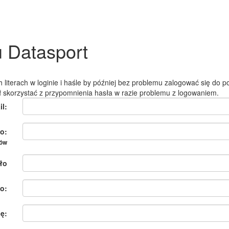
u Datasport
 literach w loginie i haśle by później bez problemu zalogować się do po
ł skorzystać z przypomnienia hasła w razie problemu z logowaniem.
il:
o:
ków
ło
o:
ię: