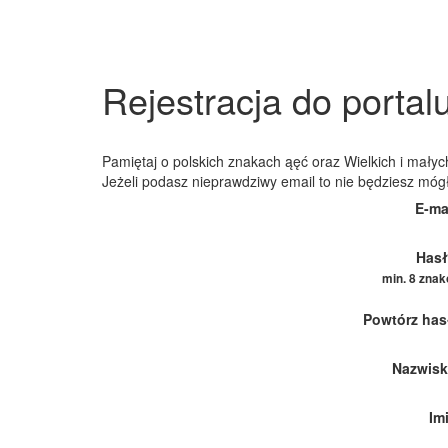
Rejestracja do portal
Pamiętaj o polskich znakach ąęć oraz Wielkich i małych
Jeżeli podasz nieprawdziwy email to nie będziesz móg
E-ma
Hasł
min. 8 zna
Powtórz has
Nazwisk
Im