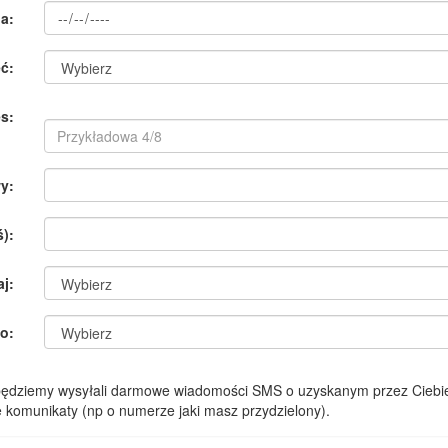
a:
ć:
s:
y:
):
aj:
o:
 będziemy wysyłali darmowe wiadomości SMS o uzyskanym przez Ciebie
komunikaty (np o numerze jaki masz przydzielony).