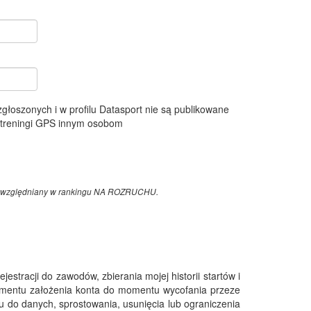
 zgłoszonych i w profilu Datasport nie są publikowane
e treningi GPS innym osobom
z uwzględniany w rankingu NA ROZRUCHU.
tracji do zawodów, zbierania mojej historii startów i
omentu założenia konta do momentu wycofania przeze
 do danych, sprostowania, usunięcia lub ograniczenia