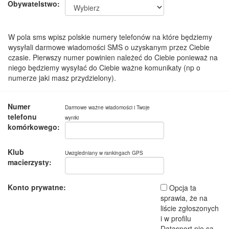
Obywatelstwo:
W pola sms wpisz polskie numery telefonów na które będziemy
wysyłali darmowe wiadomości SMS o uzyskanym przez Ciebie
czasie. Pierwszy numer powinien należeć do Ciebie ponieważ na
niego będziemy wysyłać do Ciebie ważne komunikaty (np o
numerze jaki masz przydzielony).
Numer
Darmowe ważne wiadomości i Twoje
telefonu
wyniki
komórkowego:
Klub
Uwzgledniany w rankingach GPS
macierzysty:
Konto prywatne:
Opcja ta
sprawia, że na
liście zgłoszonych
i w profilu
Datasport nie są