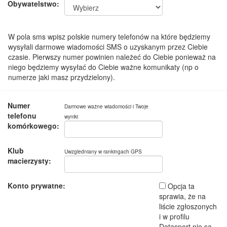
Obywatelstwo:
W pola sms wpisz polskie numery telefonów na które będziemy
wysyłali darmowe wiadomości SMS o uzyskanym przez Ciebie
czasie. Pierwszy numer powinien należeć do Ciebie ponieważ na
niego będziemy wysyłać do Ciebie ważne komunikaty (np o
numerze jaki masz przydzielony).
Numer
Darmowe ważne wiadomości i Twoje
telefonu
wyniki
komórkowego:
Klub
Uwzgledniany w rankingach GPS
macierzysty:
Konto prywatne:
Opcja ta
sprawia, że na
liście zgłoszonych
i w profilu
Datasport nie są