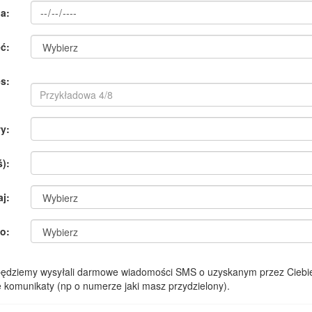
a:
ć:
s:
y:
):
aj:
o:
 będziemy wysyłali darmowe wiadomości SMS o uzyskanym przez Ciebie
komunikaty (np o numerze jaki masz przydzielony).