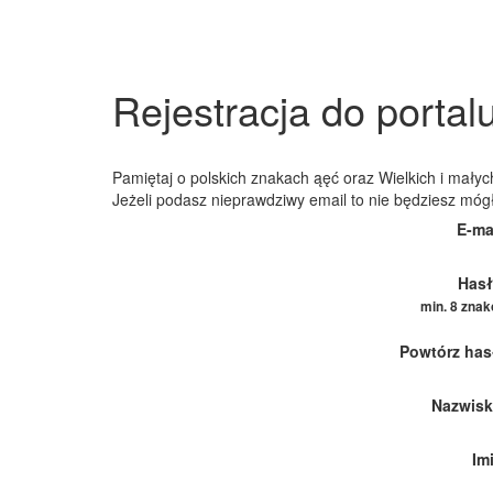
Rejestracja do portal
Pamiętaj o polskich znakach ąęć oraz Wielkich i małych
Jeżeli podasz nieprawdziwy email to nie będziesz móg
E-ma
Hasł
min. 8 zna
Powtórz has
Nazwisk
Im