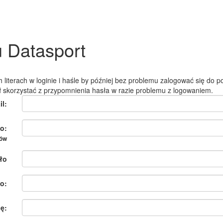
u Datasport
 literach w loginie i haśle by później bez problemu zalogować się do po
ł skorzystać z przypomnienia hasła w razie problemu z logowaniem.
il:
o:
ków
ło
o:
ię: