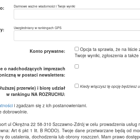
Darmowe ważne wiadomości i Twoje wyniki
o:
Uwzgledniany w rankingach GPS
y:
Opcja ta sprawia, że na liście
Konto prywatne:
Twoje wyniki, zgłoszenia a takż
je o nadchodzących imprezach
oniczną w postaci newslettera:
Kiedy włączysz tę opcję będzies
ższej przerwie) i biorę udział
w rankingu NA ROZRUCHU:
atności
i zgadzam się z ich postanowieniami.
e dobrowolnie.
 ul Okrężna 22 58-310 Szczawno-Zdrój w celu prowadzenia usług rejes
wna: Art 6 pkt 1 lit. B RODO). Twoje dane przetwarzane będą od m
dny do ustalenia, dochodzenia lub obrony roszczeń. Mam prawo dostępu