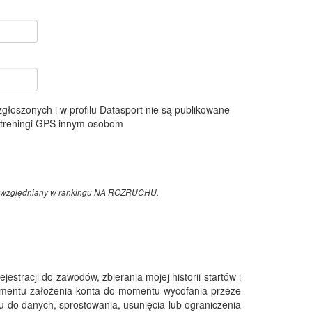
 zgłoszonych i w profilu Datasport nie są publikowane
e treningi GPS innym osobom
z uwzględniany w rankingu NA ROZRUCHU.
tracji do zawodów, zbierania mojej historii startów i
omentu założenia konta do momentu wycofania przeze
 do danych, sprostowania, usunięcia lub ograniczenia