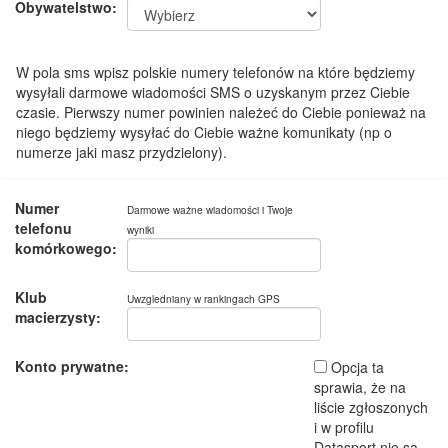
Obywatelstwo:
W pola sms wpisz polskie numery telefonów na które będziemy
wysyłali darmowe wiadomości SMS o uzyskanym przez Ciebie
czasie. Pierwszy numer powinien należeć do Ciebie ponieważ na
niego będziemy wysyłać do Ciebie ważne komunikaty (np o
numerze jaki masz przydzielony).
Numer
Darmowe ważne wiadomości i Twoje
telefonu
wyniki
komórkowego:
Klub
Uwzgledniany w rankingach GPS
macierzysty:
Konto prywatne:
Opcja ta
sprawia, że na
liście zgłoszonych
i w profilu
Datasport nie są