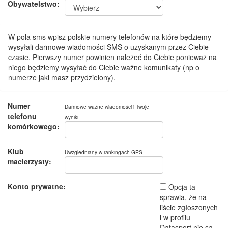
Obywatelstwo:
W pola sms wpisz polskie numery telefonów na które będziemy
wysyłali darmowe wiadomości SMS o uzyskanym przez Ciebie
czasie. Pierwszy numer powinien należeć do Ciebie ponieważ na
niego będziemy wysyłać do Ciebie ważne komunikaty (np o
numerze jaki masz przydzielony).
Numer
Darmowe ważne wiadomości i Twoje
telefonu
wyniki
komórkowego:
Klub
Uwzgledniany w rankingach GPS
macierzysty:
Konto prywatne:
Opcja ta
sprawia, że na
liście zgłoszonych
i w profilu
Datasport nie są