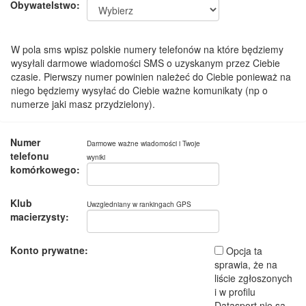
Obywatelstwo:
W pola sms wpisz polskie numery telefonów na które będziemy
wysyłali darmowe wiadomości SMS o uzyskanym przez Ciebie
czasie. Pierwszy numer powinien należeć do Ciebie ponieważ na
niego będziemy wysyłać do Ciebie ważne komunikaty (np o
numerze jaki masz przydzielony).
Numer
Darmowe ważne wiadomości i Twoje
telefonu
wyniki
komórkowego:
Klub
Uwzgledniany w rankingach GPS
macierzysty:
Konto prywatne:
Opcja ta
sprawia, że na
liście zgłoszonych
i w profilu
Datasport nie są