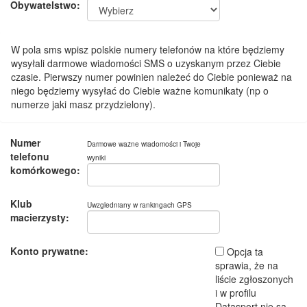
Obywatelstwo:
W pola sms wpisz polskie numery telefonów na które będziemy
wysyłali darmowe wiadomości SMS o uzyskanym przez Ciebie
czasie. Pierwszy numer powinien należeć do Ciebie ponieważ na
niego będziemy wysyłać do Ciebie ważne komunikaty (np o
numerze jaki masz przydzielony).
Numer
Darmowe ważne wiadomości i Twoje
telefonu
wyniki
komórkowego:
Klub
Uwzgledniany w rankingach GPS
macierzysty:
Konto prywatne:
Opcja ta
sprawia, że na
liście zgłoszonych
i w profilu
Datasport nie są