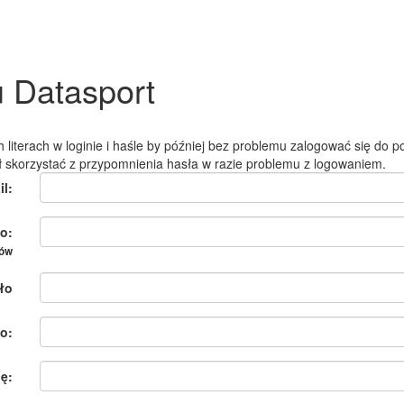
u Datasport
 literach w loginie i haśle by później bez problemu zalogować się do po
ł skorzystać z przypomnienia hasła w razie problemu z logowaniem.
il:
o:
ków
ło
o:
ię: