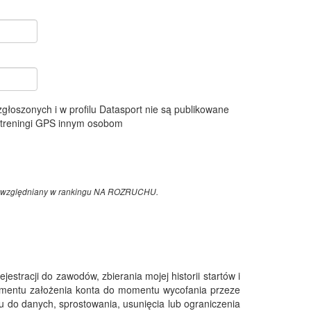
 zgłoszonych i w profilu Datasport nie są publikowane
e treningi GPS innym osobom
z uwzględniany w rankingu NA ROZRUCHU.
tracji do zawodów, zbierania mojej historii startów i
omentu założenia konta do momentu wycofania przeze
 do danych, sprostowania, usunięcia lub ograniczenia