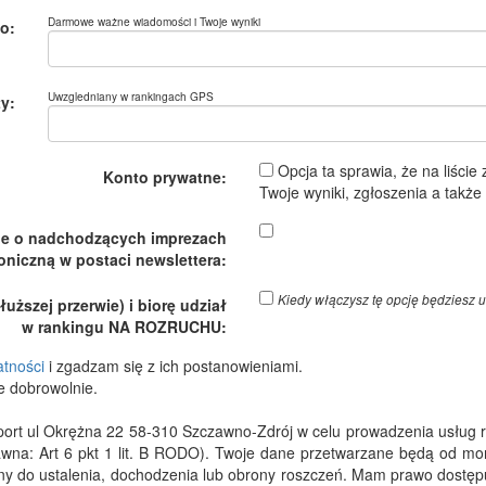
Darmowe ważne wiadomości i Twoje wyniki
o:
Uwzgledniany w rankingach GPS
y:
Opcja ta sprawia, że na liście
Konto prywatne:
Twoje wyniki, zgłoszenia a takż
je o nadchodzących imprezach
oniczną w postaci newslettera:
Kiedy włączysz tę opcję będzies
ższej przerwie) i biorę udział
w rankingu NA ROZRUCHU:
atności
i zgadzam się z ich postanowieniami.
e dobrowolnie.
 ul Okrężna 22 58-310 Szczawno-Zdrój w celu prowadzenia usług rejes
wna: Art 6 pkt 1 lit. B RODO). Twoje dane przetwarzane będą od m
dny do ustalenia, dochodzenia lub obrony roszczeń. Mam prawo dostępu