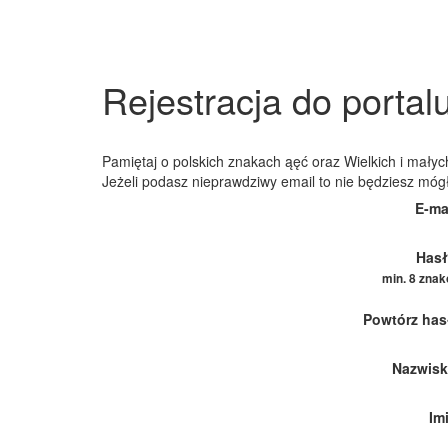
Rejestracja do portal
Pamiętaj o polskich znakach ąęć oraz Wielkich i małych
Jeżeli podasz nieprawdziwy email to nie będziesz móg
E-ma
Hasł
min. 8 zna
Powtórz has
Nazwisk
Im