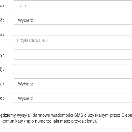
a:
ć:
s:
y:
):
aj:
o:
 będziemy wysyłali darmowe wiadomości SMS o uzyskanym przez Ciebie
komunikaty (np o numerze jaki masz przydzielony).