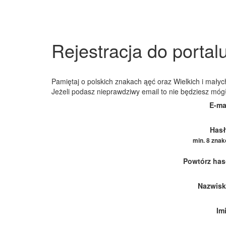
Rejestracja do portal
Pamiętaj o polskich znakach ąęć oraz Wielkich i małych
Jeżeli podasz nieprawdziwy email to nie będziesz móg
E-ma
Hasł
min. 8 zna
Powtórz has
Nazwisk
Im