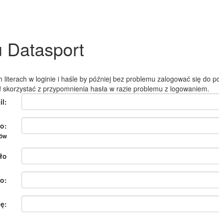
u Datasport
 literach w loginie i haśle by później bez problemu zalogować się do po
ł skorzystać z przypomnienia hasła w razie problemu z logowaniem.
il:
o:
ków
ło
o:
ię: