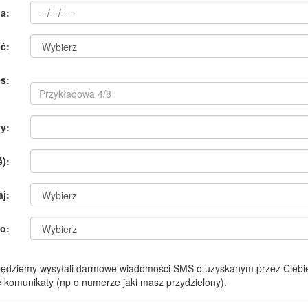
a:
ć:
s:
y:
):
aj:
o:
 będziemy wysyłali darmowe wiadomości SMS o uzyskanym przez Ciebie
komunikaty (np o numerze jaki masz przydzielony).