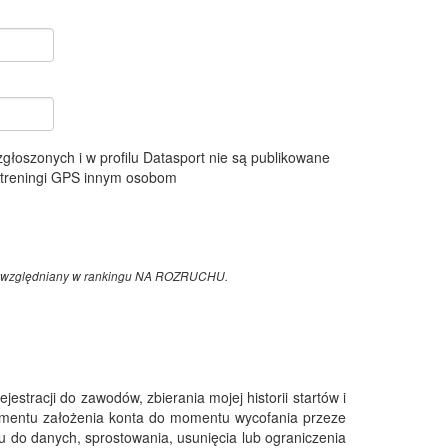
 zgłoszonych i w profilu Datasport nie są publikowane
e treningi GPS innym osobom
z uwzględniany w rankingu NA ROZRUCHU.
tracji do zawodów, zbierania mojej historii startów i
omentu założenia konta do momentu wycofania przeze
 do danych, sprostowania, usunięcia lub ograniczenia