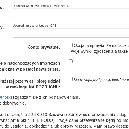
Darmowe ważne wiadomości i Twoje wyniki
o:
Uwzgledniany w rankingach GPS
y:
Opcja ta sprawia, że na liście
Konto prywatne:
Twoje wyniki, zgłoszenia a takż
je o nadchodzących imprezach
oniczną w postaci newslettera:
Kiedy włączysz tę opcję będzies
ższej przerwie) i biorę udział
w rankingu NA ROZRUCHU:
atności
i zgadzam się z ich postanowieniami.
e dobrowolnie.
 ul Okrężna 22 58-310 Szczawno-Zdrój w celu prowadzenia usług rejes
wna: Art 6 pkt 1 lit. B RODO). Twoje dane przetwarzane będą od m
dny do ustalenia, dochodzenia lub obrony roszczeń. Mam prawo dostępu