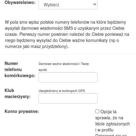
Obywatelstwo:
W pola sms wpisz polskie numery telefonów na które będziemy
wysyłali darmowe wiadomości SMS o uzyskanym przez Ciebie
czasie. Pierwszy numer powinien należeć do Ciebie ponieważ na
niego będziemy wysyłać do Ciebie ważne komunikaty (np o
numerze jaki masz przydzielony).
Numer
Darmowe ważne wiadomości i Twoje
telefonu
wyniki
komórkowego:
Klub
Uwzgledniany w rankingach GPS
macierzysty:
Konto prywatne:
Opcja ta
sprawia, że na
liście zgłoszonych
i w profilu
Datasport nie są