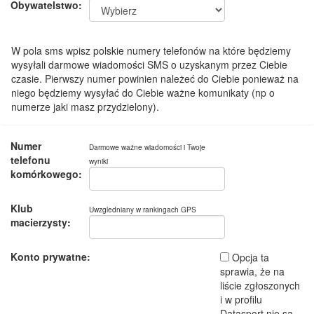
Obywatelstwo:
W pola sms wpisz polskie numery telefonów na które będziemy
wysyłali darmowe wiadomości SMS o uzyskanym przez Ciebie
czasie. Pierwszy numer powinien należeć do Ciebie ponieważ na
niego będziemy wysyłać do Ciebie ważne komunikaty (np o
numerze jaki masz przydzielony).
Numer
Darmowe ważne wiadomości i Twoje
telefonu
wyniki
komórkowego:
Klub
Uwzgledniany w rankingach GPS
macierzysty:
Konto prywatne:
Opcja ta
sprawia, że na
liście zgłoszonych
i w profilu
Datasport nie są