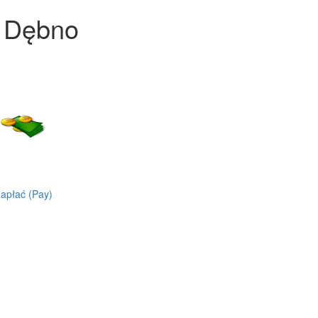
n Dębno
apłać (Pay)