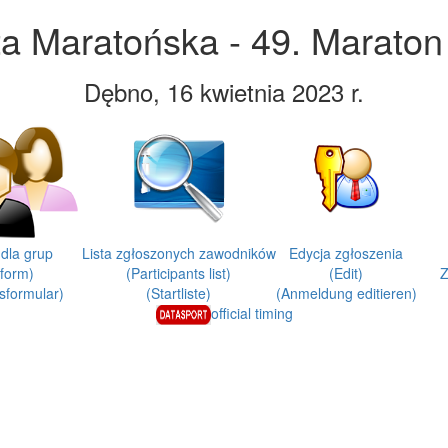
ta Maratońska - 49. Marato
Dębno, 16 kwietnia 2023 r.
dla grup
Lista zgłoszonych zawodników
Edycja zgłoszenia
form)
(Participants list)
(Edit)
Z
formular)
(Startliste)
(Anmeldung editieren)
official timing