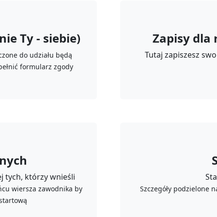
ie Ty - siebie)
Zapisy dla
Tutaj zapiszesz swo
zczone do udziału będą
pełnić formularz zgody
onych
 tych, którzy wnieśli
Sta
ońcu wiersza zawodnika by
Szczegóły podzielone n
 startową