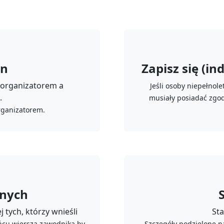
in
Zapisz się (in
organizatorem a
Jeśli osoby niepełnol
.
musiały posiadać zgod
organizatorem.
onych
 tych, którzy wnieśli
Sta
ońcu wiersza zawodnika by
Szczegóły podzielone n