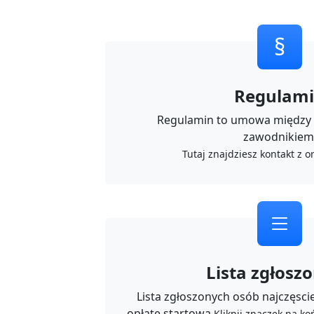
§
Regulam
Regulamin to umowa między 
zawodnikiem
Tutaj znajdziesz kontakt z 
Lista zgłosz
Lista zgłoszonych osób najczęsciej
opłatę startową.
Kliknij znaczek na k