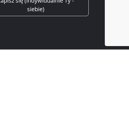
apisz się (indywidualnie Ty -
siebie)