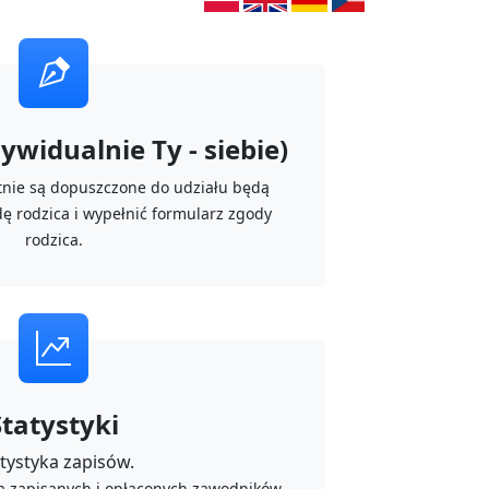
dywidualnie Ty - siebie)
etnie są dopuszczone do udziału będą
ę rodzica i wypełnić formularz zgody
rodzica.
Statystyki
tystyka zapisów.
a zapisanych i opłaconych zawodników