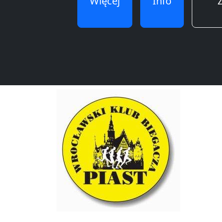
Więcej
Info
Z