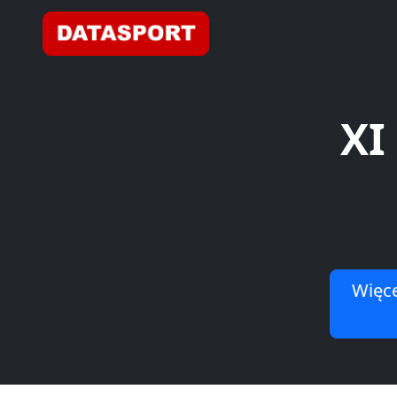
XI
Więce