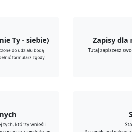
ie Ty - siebie)
Zapisy dla
Tutaj zapiszesz swo
zczone do udziału będą
pełnić formularz zgody
onych
 tych, którzy wnieśli
Sta
ońcu wiersza zawodnika by
Szczegóły podzielone n