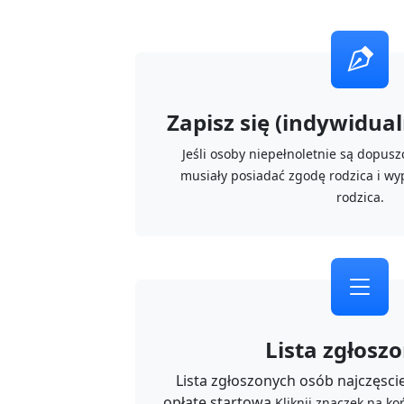
Zapisz się (indywidualn
Jeśli osoby niepełnoletnie są dopus
musiały posiadać zgodę rodzica i wy
rodzica.
Lista zgłosz
Lista zgłoszonych osób najczęsciej
opłatę startową.
Kliknij znaczek na k