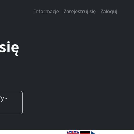
Informacje
Zarejestruj się
Zaloguj
się
y -