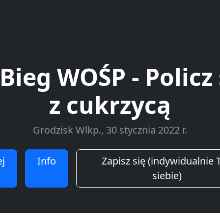
 Bieg WOŚP - Policz 
z cukrzycą
Grodzisk Wlkp., 30 stycznia 2022 r.
j
Info
Zapisz się (indywidualnie T
siebie)