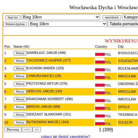
Wrocławska Dycha i Wrocławs
Start list
meta/finish
WYNIKI/RESUL
Pos
Name (Nr)
Country
City
SAWIEŁAJC JAKUB (498)
1
BYDGOSZC
POL
TOCHOWICZ KASPER (377)
2
GOLESZÓW
POL
KIJOWSKI MAREK (329)
3
BOLESŁAWI
POL
CHMURA MACIEJ (28)
4
WROCŁAW
POL
PRZYSTARZ ARTUR (378)
5
OBORNIKI Ś
POL
HERCOG JAKUB (143)
6
WROCŁAW
POL
KRAKOWIAK NORBERT (496)
7
WROCŁAW
POL
BIRECKI JAKUB (489)
8
OPOLE
POL
SIERŻANT SŁAWOMIR (251)
9
TRZEBNICA
POL
RUTKOWSKI MACIEJ (343)
10
SULĘCIN
POL
1 (399)
Pierwszy
<<<
<<
zobacz jak śledzić zawodników?