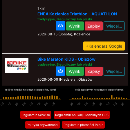
1km
ENEA Kozienice Triathlon - AQUATHLON
tradycyjne, Bieg uliczny lub płaski
Wyniki
Zapisy
Więcej...
2026-08-15 (Sobota), Kozienice
+Kalendarz Google
Bike Maraton KIDS - Obiszów
tradycyjne, Bieg uliczny lub płaski
Wyniki
Zapisy
Więcej...
2026-08-09 (Niedziela), Obiszów
Ilość treningów miesięcznie (sierpień:124805)
Ilość zapisanych miesięcznie (sierpień:6938)
Bike Maraton 2026 - Obiszów
tradycyjne, Bieg uliczny lub płaski
Wyniki
Zapisy
Więcej...
Regulamin Serwisu
Regulamin Aplikacji Mobilnych GPS
2026-08-09 (Niedziela), Obiszów
Polityka prywatności
Regulamin płatności iMoje